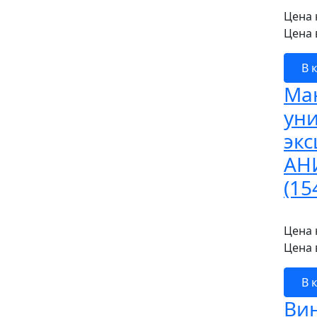
Цена 
Цена 
В 
Ма
уни
эк
АНИ
(15
Цена 
Цена 
В 
Вин