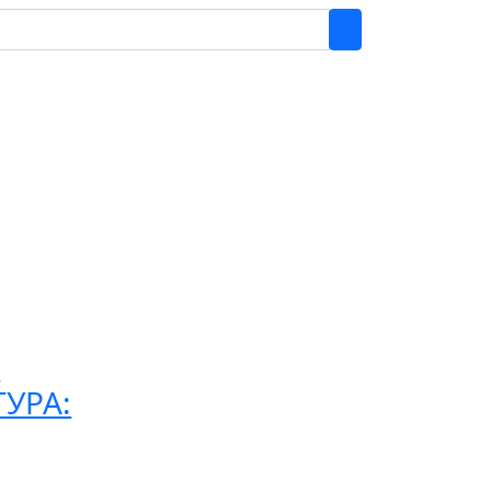
:
УРА: