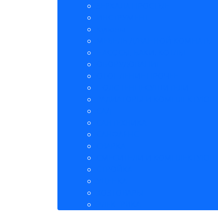
ЗЕРКАЛА ПРОСТЫЕ
ИНСТРУМЕНТ
Купоны
МЕБЕЛЬ Д/ВАННОЙ КОМНАТЫ
НАСОСЫ, БАКИ. КОТЛЫ
ОБОРУДОВАНИЕ
ОТОПЛЕНИЕ ПРОЧЕЕ
ПОЛОТЕНЦЕСУШИТЕЛИ
РАДИАТОРЫ И КОМПЛЕКТУЮЩ
САД
САНТЕХНИКА
САНФАЯНС
СВАРКА
СМЕСИТЕЛИ И КОМПЛЕКТУЮЩ
СТРОЙКА
УЦЕНКА
ХОЗТОВАРЫ
ЭЛЕКТРИКА