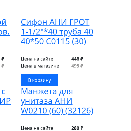
ой
Сифон АНИ ГРОТ
ов.
1-1/2"*40 труба 40
40*50 С0115 (30)
 ₽
Цена на сайте
446 ₽
 ₽
Цена в магазине
495 ₽
В корзину
 с
Манжета для
ВИР
унитаза АНИ
W0210 (60) (32126)
Цена на сайте
280 ₽