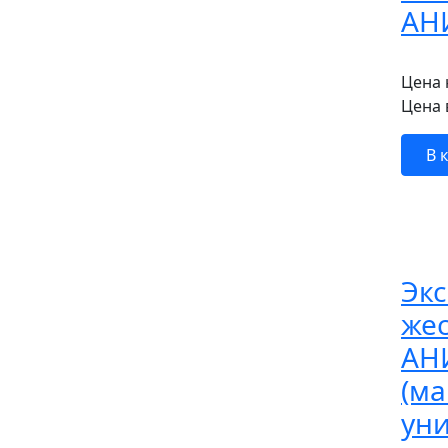
АН
Цена 
Цена 
В 
Эк
же
АНИ
(ма
уни