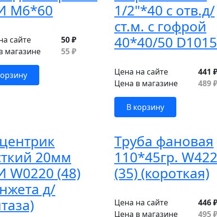
И М6*60
1/2"*40 с отв.д/
ст.м. с гофрой
40*40/50 D1015
на сайте
50 ₽
в магазине
55 ₽
Цена на сайте
441 
корзину
Цена в магазине
489 
В корзину
сцентрик
Труба фановая
сткий 20мм
110*45гр. W42
 W0220 (48)
(35) (короткая)
нжета д/
таза)
Цена на сайте
446 
Цена в магазине
495 