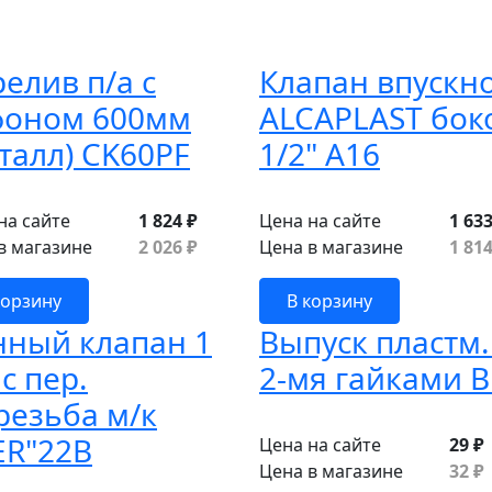
елив п/а с
Клапан впускн
фоном 600мм
ALCAPLAST бок
талл) CK60PF
1/2" A16
на сайте
1 824 ₽
Цена на сайте
1 633
в магазине
2 026 ₽
Цена в магазине
1 814
корзину
В корзину
нный клапан 1
Выпуск пластм.
 с пер.
2-мя гайками 
резьба м/к
ER"22B
Цена на сайте
29 ₽
Цена в магазине
32 ₽