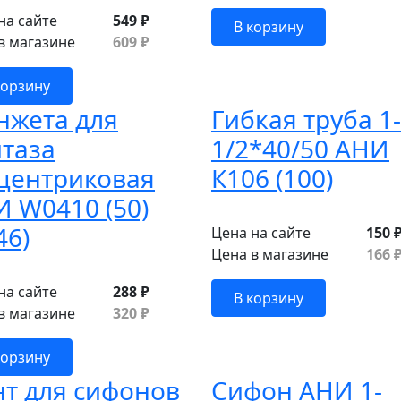
на сайте
549 ₽
В корзину
в магазине
609 ₽
корзину
нжета для
Гибкая труба 1-
таза
1/2*40/50 АНИ
сцентриковая
К106 (100)
 W0410 (50)
46)
Цена на сайте
150 
Цена в магазине
166 
на сайте
288 ₽
В корзину
в магазине
320 ₽
корзину
т для сифонов
Сифон АНИ 1-