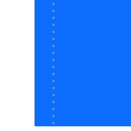
ЗЕРКАЛА ПРОСТЫЕ
ИНСТРУМЕНТ
Купоны
МЕБЕЛЬ Д/ВАННОЙ КОМНАТЫ
НАСОСЫ, БАКИ. КОТЛЫ
ОБОРУДОВАНИЕ
ОТОПЛЕНИЕ ПРОЧЕЕ
ПОЛОТЕНЦЕСУШИТЕЛИ
РАДИАТОРЫ И КОМПЛЕКТУЮЩ
САД
САНТЕХНИКА
САНФАЯНС
СВАРКА
СМЕСИТЕЛИ И КОМПЛЕКТУЮЩ
СТРОЙКА
УЦЕНКА
ХОЗТОВАРЫ
ЭЛЕКТРИКА