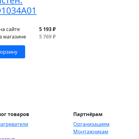
стен.
O1034A01
на сайте
5 193 ₽
в магазине
5 769 ₽
корзину
ог товаров
Партнёрам
агреватели
Организациям
и
Монтажникам